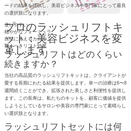
ードの結果を提供し、美容ビジネスや専門家にとって最良
の選択肢になります。
プロのラッシュリフトキ
使いやすい
穏やかなフォーミュラ
ット：美容ビジネスを変
自然に見えるカール
驚くべきリフト効果
革します
ラッシュリフトはどのくらい
続きますか？
当社の高品質のラッシュリフトキットは、クライアントが
愛する長期にわたる結果を提供します。単一の治療は6〜8
週間続くことができ、拡張された美しさと利便性を提供し
ます。この長寿は、私たちのキットを、顧客に価値を提供
しようとしているサロンや美容の専門家にとって素晴らし
い選択肢となります。
ラッシュリフトセットには何