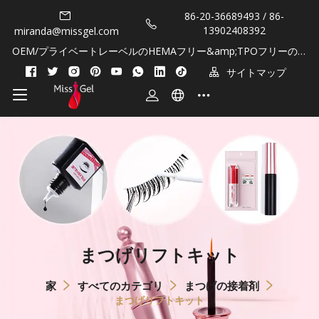
86-20-36689493 / 86-
13902408392
miranda@missgel.com
OEM/プライベートレーベルのHEMAフリー&amp;TPOフリーのジ
ェルポリッシュとキューティクルオイル!
サイトマップ
まつげリフトキット
家
すべてのカテゴリ
まつげの接着剤
まつげリフトキット