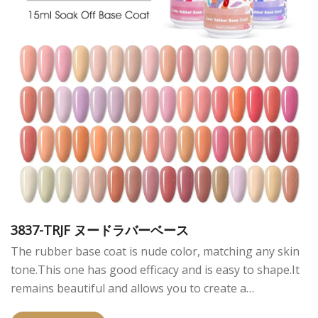
3837-TRJF ヌードラバーベース
The rubber base coat is nude color, matching any skin
tone.This one has good efficacy and is easy to shape.It
remains beautiful and allows you to create a
sophisticated look.