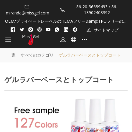
86-20-36689493 / 86-
13902408392
miranda@missgel.com
OEM/プライベートレーベルのHEMAフリー&amp;TPOフリーのジ
ェルポリッシュとキューティクルオイル!
サイトマップ
家
|
すべてのカテゴリ
|
ゲルラバーベースとトップコート
ゲルラバーベースとトップコート